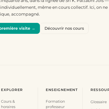
cinquante ans, dans la lignée de Sri K. Pattabhi Jois 
individuellement, même en cours collectif. Ici, on ne l
atique, accompagné.
première visite →
Découvrir nos cours
EXPLORER
ENSEIGNEMENT
RESSOU
Cours &
Formation
Glossaire
horaires
professeur