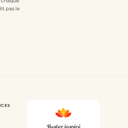
— chaque
it pas le
RCES
Restez inspiré