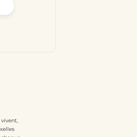
ssaire
 vivent,
xelles