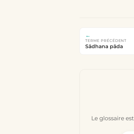
←
TERME PRÉCÉDENT
Sādhana pāda
Le glossaire es