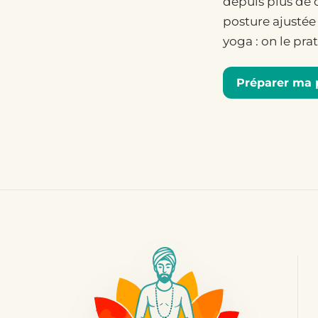
depuis plus de 
posture ajustée 
yoga : on le pr
Préparer ma 