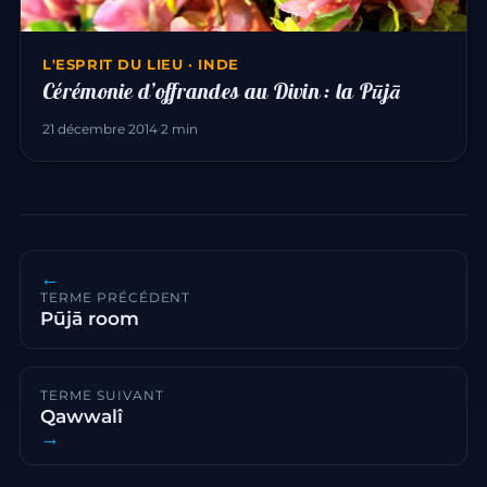
L'ESPRIT DU LIEU · INDE
Cérémonie d’offrandes au Divin : la Pūjā
21 décembre 2014
·
2 min
←
TERME PRÉCÉDENT
Pūjā room
TERME SUIVANT
Qawwalî
→