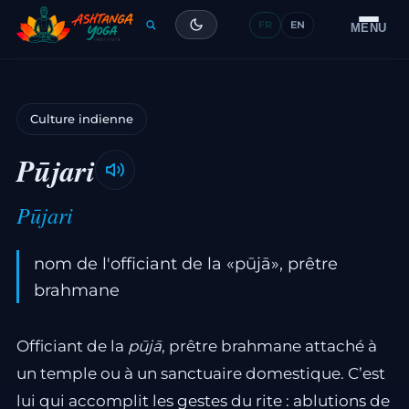
FR
EN
Formation
MENU
Articles
Culture indienne
Glossaire
Pūjari
Contact
Pūjari
nom de l'officiant de la «pūjā», prêtre
brahmane
Officiant de la
pūjā
, prêtre brahmane attaché à
un temple ou à un sanctuaire domestique. C’est
lui qui accomplit les gestes du rite : ablutions de