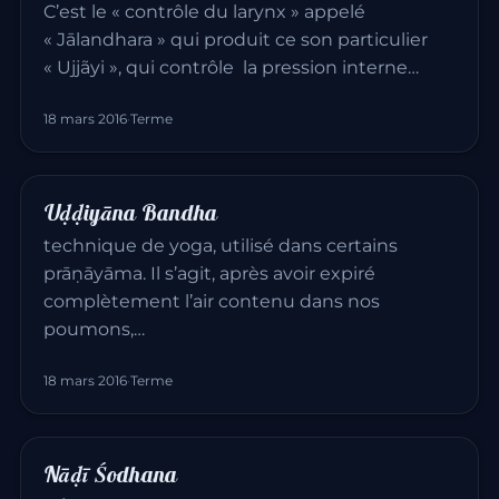
C’est le « contrôle du larynx » appelé
« Jālandhara » qui produit ce son particulier
« Ujjãyi », qui contrôle la pression interne…
18 mars 2016
·
Terme
Uḍḍiyāna Bandha
technique de yoga, utilisé dans certains
prāṇāyāma. Il s’agit, après avoir expiré
complètement l’air contenu dans nos
poumons,…
18 mars 2016
·
Terme
Nāḍī Śodhana