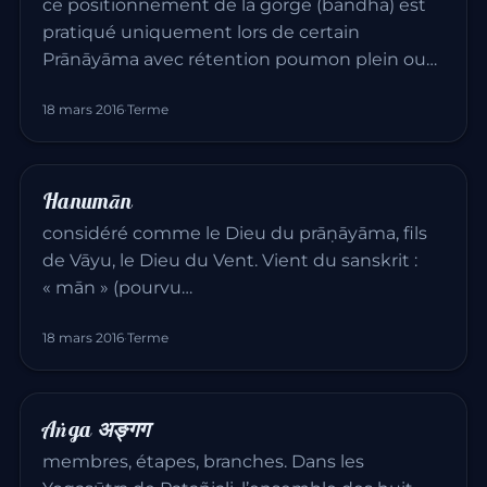
ce positionnement de la gorge (bandha) est
pratiqué uniquement lors de certain
Prānāyāma avec rétention poumon plein ou…
18 mars 2016
·
Terme
Hanumān
considéré comme le Dieu du prāṇāyāma, fils
de Vāyu, le Dieu du Vent. Vient du sanskrit :
« mān » (pourvu…
18 mars 2016
·
Terme
Aṅga अङ्गग
membres, étapes, branches. Dans les