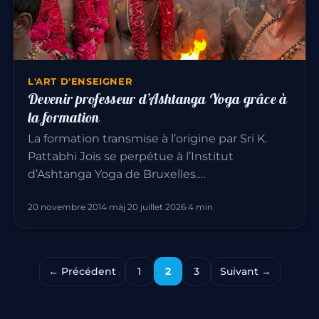
L'ART D'ENSEIGNER
Devenir professeur d’Ashtanga Yoga grâce à
la formation
La formation transmise à l’origine par Sri K.
Pattabhi Jois se perpétue à l’Institut
d’Ashtanga Yoga de Bruxelles.…
20 novembre 2014
·
màj 20 juillet 2026
·
4 min
← Précédent
1
2
3
Suivant →
Pagination des public