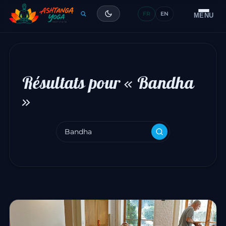
FR
EN
Formation
MENU
Articles
Glossaire
Résultats pour «
Bandha
Contact
»